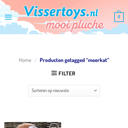
Ga
naar
0
inhoud
Home
/
Producten getagged “meerkat”
FILTER