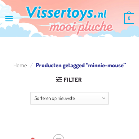
Ga
naar
0
inhoud
Home
/
Producten getagged “minnie-mouse”
FILTER