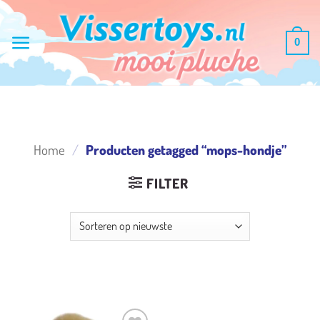
Ga
naar
0
inhoud
Home
/
Producten getagged “mops-hondje”
FILTER