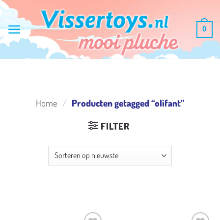
Ga
naar
0
inhoud
Home
/
Producten getagged “olifant”
FILTER