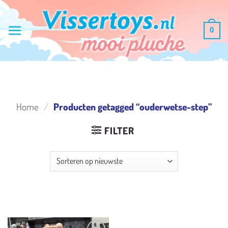
Ga
naar
0
inhoud
Home
/
Producten getagged “ouderwetse-step”
FILTER