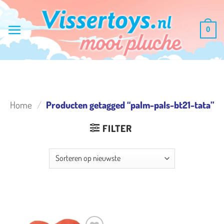
Ga
naar
0
inhoud
Home
/
Producten getagged “palm-pals-bt21-tata”
FILTER