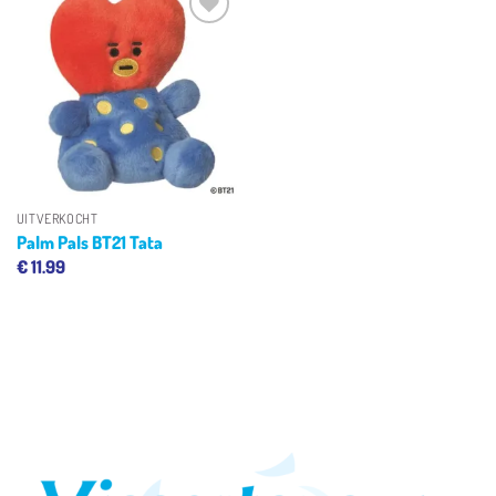
Toevoegen
aan
verlanglijst
UITVERKOCHT
Palm Pals BT21 Tata
€
11.99