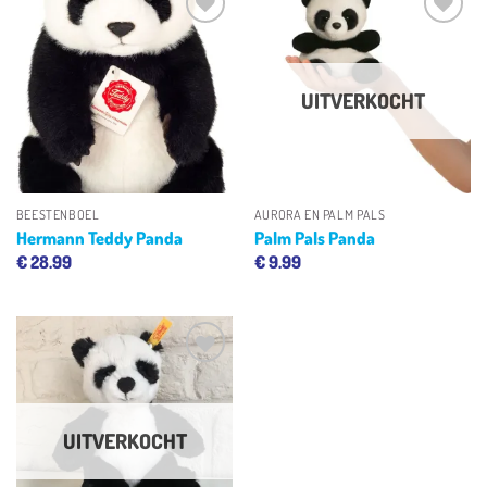
Toevoegen
Toevoegen
aan
aan
verlanglijst
verlanglijst
UITVERKOCHT
BEESTENBOEL
AURORA EN PALM PALS
Hermann Teddy Panda
Palm Pals Panda
€
28.99
€
9.99
Toevoegen
aan
verlanglijst
UITVERKOCHT