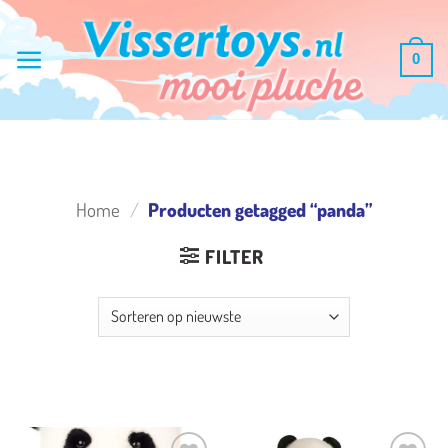
Ga
naar
0
inhoud
Home
/
Producten getagged “panda”
FILTER