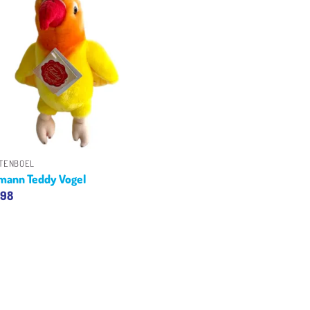
Toevoegen
aan
verlanglijst
+
TENBOEL
mann Teddy Vogel
.98