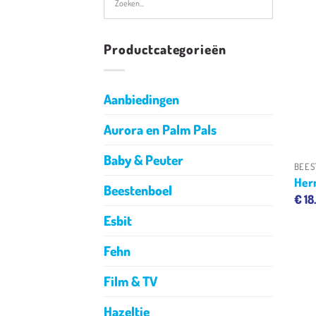
Productcategorieën
Aanbiedingen
Aurora en Palm Pals
Baby & Peuter
BEES
Her
Beestenboel
€
18
Esbit
Fehn
Film & TV
Hazeltje