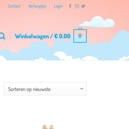
n
Contact
Verlanglijst
Login
Winkelwagen /
€
0.00
0
esorteerd
p
ieuwste