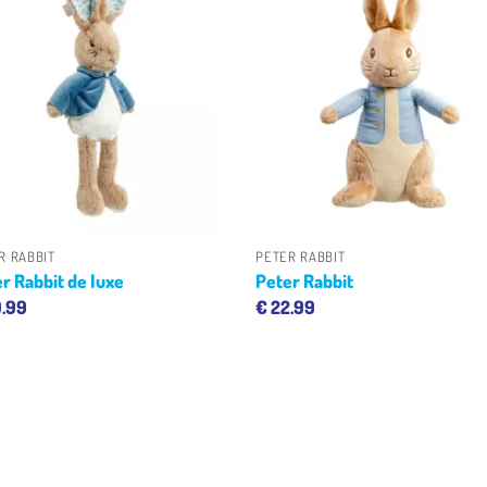
Toevoegen
Toevoe
aan
aan
verlanglijst
verlangl
+
+
R RABBIT
PETER RABBIT
r Rabbit de luxe
Peter Rabbit
.99
€
22.99