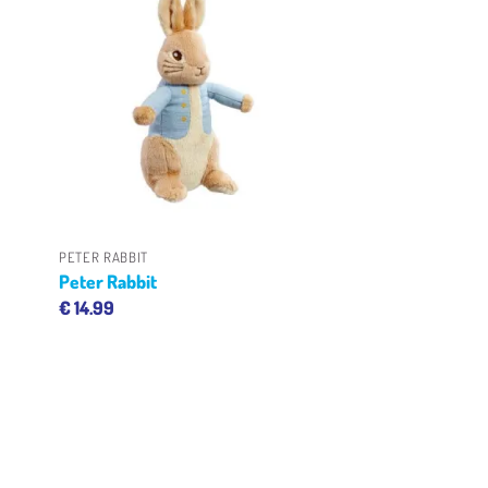
gen
Toevoegen
aan
ijst
verlanglijst
+
PETER RABBIT
Peter Rabbit
€
14.99