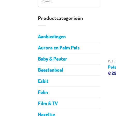
Productcategorieën
Aanbiedingen
Aurora en Palm Pals
Baby & Peuter
PETE
Pete
Beestenboel
€
29
Esbit
Fehn
Film & TV
Hazeltje