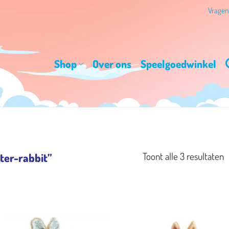
Vrage
Shop
Over ons
Speelgoedwinkel
G
Toont alle 3 resultaten
ter-rabbit”
o
n