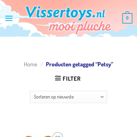
Ga
naar
0
inhoud
Home
/
Producten getagged “Petsy”
FILTER