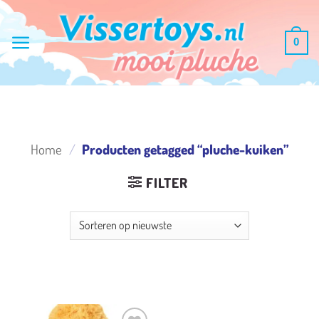
Ga
naar
0
inhoud
Home
/
Producten getagged “pluche-kuiken”
FILTER