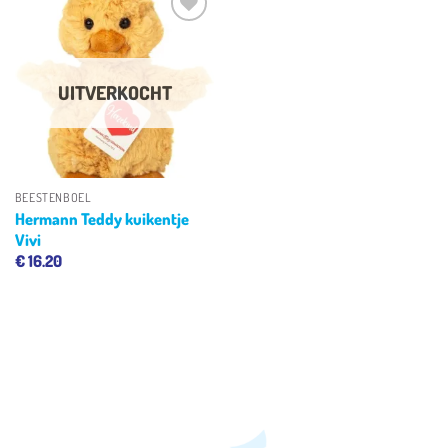
Toevoegen
aan
verlanglijst
UITVERKOCHT
BEESTENBOEL
Hermann Teddy kuikentje
Vivi
€
16.20