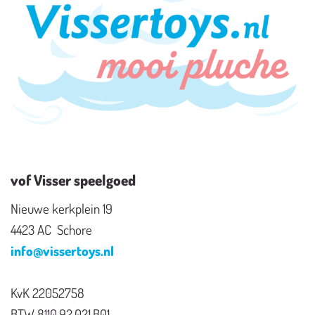
vof Visser speelgoed
Nieuwe kerkplein 19
4423 AC Schore
info@vissertoys.nl
KvK 22052758
BTW 8110.92.021.B01