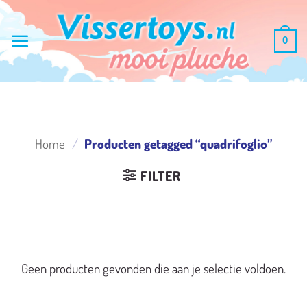
Ga
naar
0
inhoud
Home
/
Producten getagged “quadrifoglio”
FILTER
Geen producten gevonden die aan je selectie voldoen.