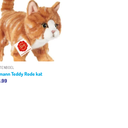
Toevoegen
aan
verlanglijst
+
TENBOEL
mann Teddy Rode kat
.99