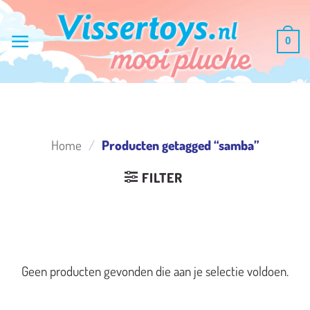
Ga
naar
0
inhoud
Home
/
Producten getagged “samba”
FILTER
Geen producten gevonden die aan je selectie voldoen.