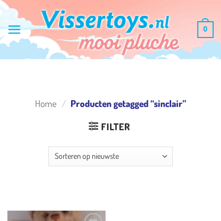
Ga
naar
0
inhoud
Home
/
Producten getagged “sinclair”
FILTER