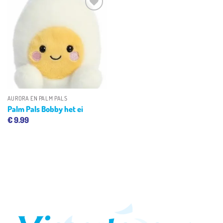
Toevoegen
aan
verlanglijst
AURORA EN PALM PALS
Palm Pals Bobby het ei
€
9.99