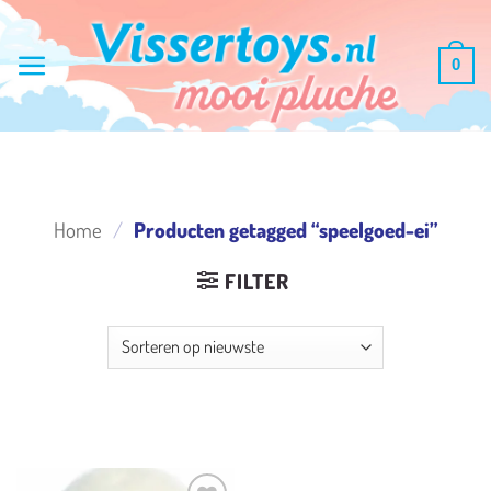
Ga
naar
0
inhoud
Home
/
Producten getagged “speelgoed-ei”
FILTER