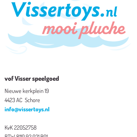
vof Visser speelgoed
Nieuwe kerkplein 19
4423 AC Schore
info@vissertoys.nl
KvK 22052758
BTW 8110.92.021.B01