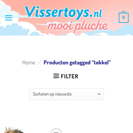
Ga
naar
0
inhoud
Home
/
Producten getagged “tekkel”
FILTER