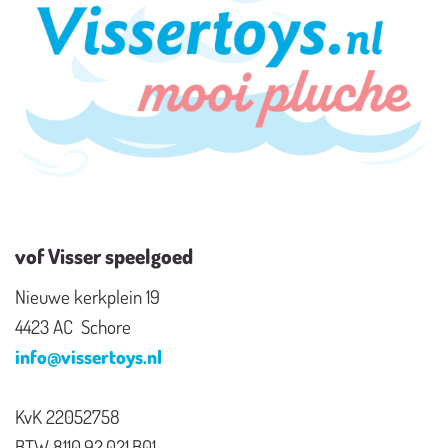
vof Visser speelgoed
Nieuwe kerkplein 19
4423 AC Schore
info@vissertoys.nl
KvK 22052758
BTW 8110.92.021.B01