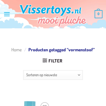
Ga
naar
0
inhoud
Home
/
Producten getagged “vormenstoof”
FILTER