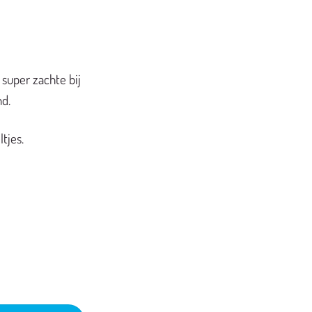
 super zachte bij
nd.
tjes.