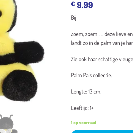
9.99
€
Bij
Zoem, zoem ….. deze lieve en
landt zo in de palm van je ha
Zie ook haar schattige vleugel
Palm Pals collectie.
Lengte: 13 cm.
Leeftijd: 1+
1 op voorraad