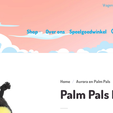
Vrage
Shop
Over ons
Speelgoedwinkel
Home
/
Aurora en Palm Pals
Palm Pals 
Toevoegen
aan
verlanglijst