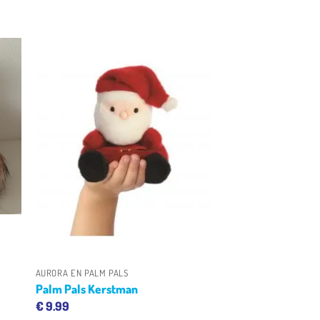
en
Toevoegen
aan
jst
verlanglijst
+
AURORA EN PALM PALS
Palm Pals Kerstman
€
9.99