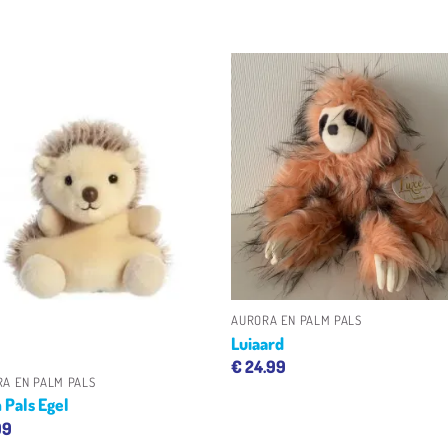
Toevoegen
Toevoeg
aan
aan
verlanglijst
verlangli
+
AURORA EN PALM PALS
Luiaard
€
24.99
A EN PALM PALS
 Pals Egel
99