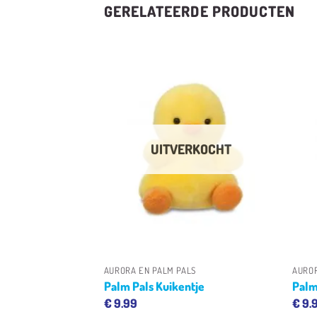
GERELATEERDE PRODUCTEN
Toevoegen
Toevoegen
aan
aan
verlanglijst
verlanglijst
UITVERKOCHT
LS
+
+
AURORA EN PALM PALS
AUROR
Palm Pals Kuikentje
Palm
€
9.99
€
9.