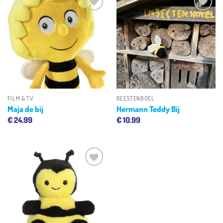
Toevoegen
Toevoegen
aan
aan
verlanglijst
verlanglijst
FILM & TV
BEESTENBOEL
Maja de bij
Hermann Teddy Bij
€
24.99
€
10.99
Toevoegen
aan
verlanglijst