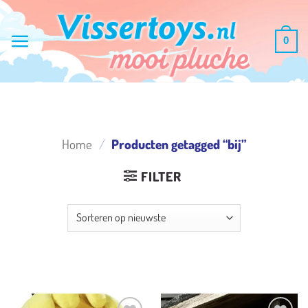
Ga
naar
0
inhoud
Home
/
Producten getagged “bij”
FILTER