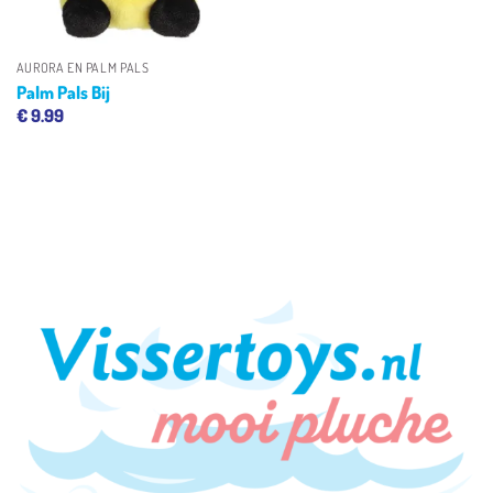
AURORA EN PALM PALS
Palm Pals Bij
€
9.99