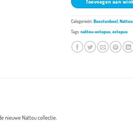
Toevoegen aan win
Categorieën:
Beestenboel
,
Nattou
Tags:
nattou-octopus
,
octopus
de nieuwe Nattou collectie.