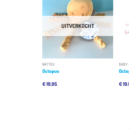
Toevoegen
Toevoegen
aan
aan
verlanglijst
verlanglijst
UITVERKOCHT
+
+
NATTOU
BABY
del
Octopus
Octo
€
19.95
€
19