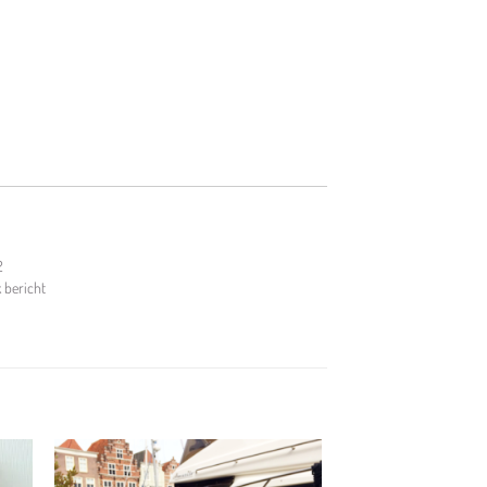
2
k bericht