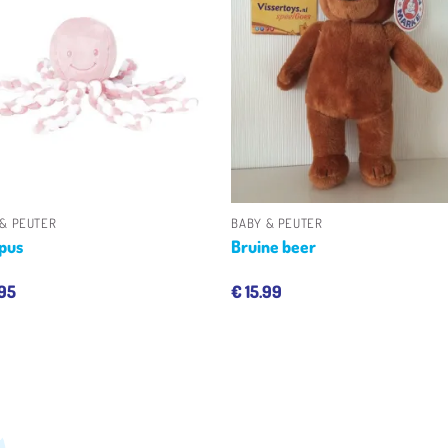
Toevoegen
Toevoeg
aan
aan
verlanglijst
verlangli
+
 & PEUTER
BABY & PEUTER
pus
Bruine beer
.95
€
15.99