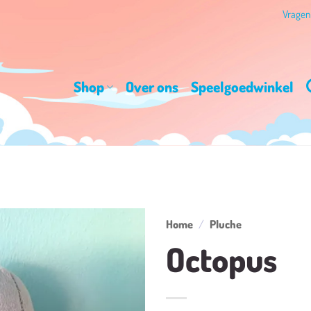
Vrage
Shop
Over ons
Speelgoedwinkel
Home
/
Pluche
Octopus
Toevoegen
aan
verlanglijst