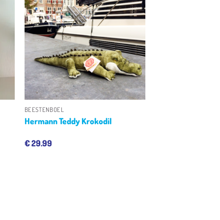
en
Toevoegen
aan
jst
verlanglijst
+
BEESTENBOEL
Hermann Teddy Krokodil
€
29.99