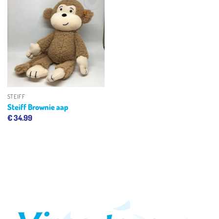
Toevoegen
aan
verlanglijst
STEIFF
Steiff Brownie aap
€
34.99