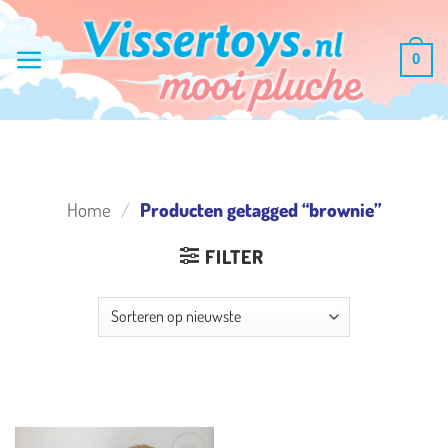
Ga
naar
0
inhoud
Home
/
Producten getagged “brownie”
FILTER