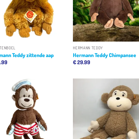
+
+
TENBOEL
HERMANN TEDDY
mann Teddy zittende aap
Hermann Teddy Chimpansee
.99
€
29.99
Toevoegen
Toevoe
aan
aan
verlanglijst
verlangl