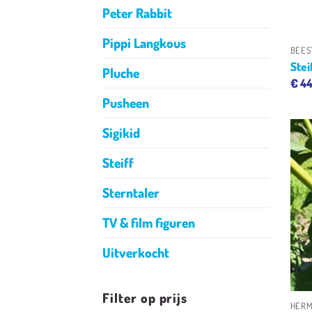
Peter Rabbit
Pippi Langkous
BEES
Stei
Pluche
€
44
Pusheen
Sigikid
Steiff
Sterntaler
TV & film figuren
Uitverkocht
Filter op prijs
HERM