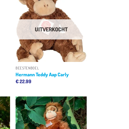
gen
Toevoegen
aan
ijst
verlanglijst
UITVERKOCHT
+
BEESTENBOEL
Hermann Teddy Aap Carly
€
22.99
gen
Toevoegen
aan
ijst
verlanglijst