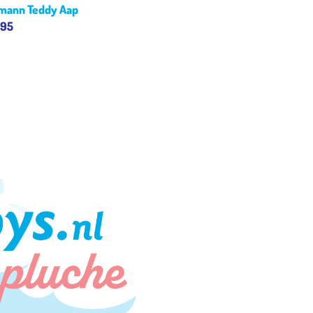
mann Teddy Aap
.95