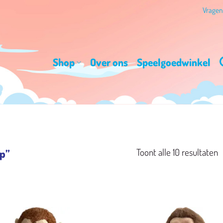
Vrage
Shop
Over ons
Speelgoedwinkel
G
Toont alle 10 resultaten
p”
o
n