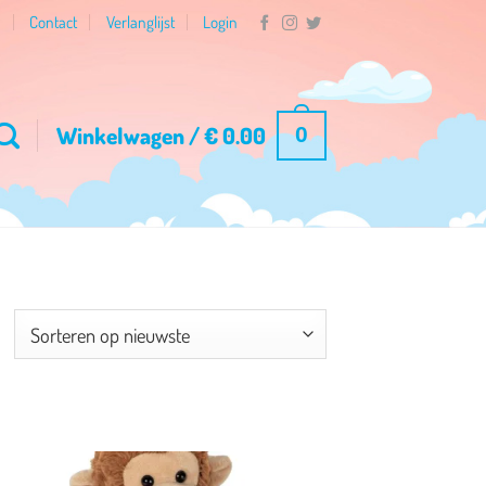
n
Contact
Verlanglijst
Login
Winkelwagen /
€
0.00
0
esorteerd
p
ieuwste