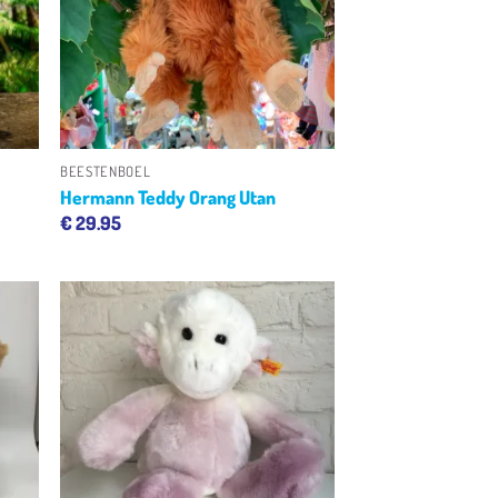
+
BEESTENBOEL
Hermann Teddy Orang Utan
€
29.95
gen
Toevoegen
aan
ijst
verlanglijst