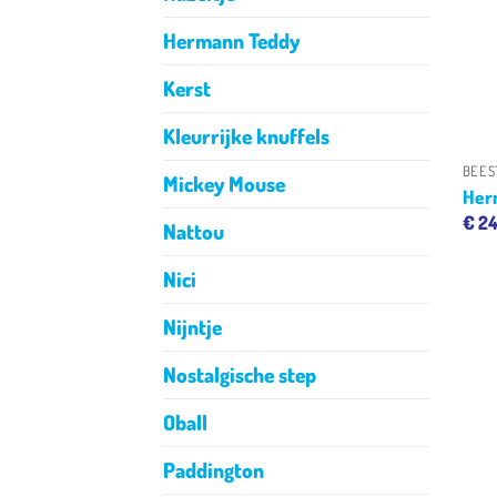
Hermann Teddy
Kerst
Kleurrijke knuffels
BEES
Mickey Mouse
Her
€
24
Nattou
Nici
Nijntje
Nostalgische step
Oball
Paddington