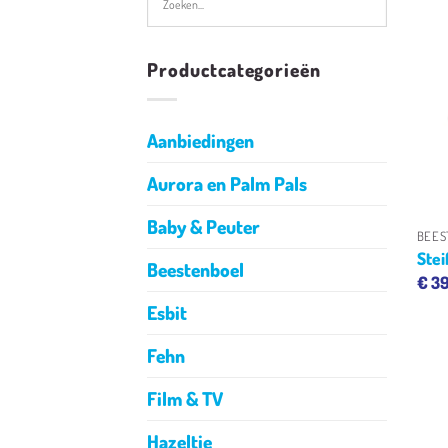
Productcategorieën
Aanbiedingen
Aurora en Palm Pals
Baby & Peuter
BEES
Stei
Beestenboel
€
39
Esbit
Fehn
Film & TV
Hazeltje