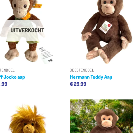
Toevoegen
Toevoe
aan
aan
verlanglijst
verlangl
UITVERKOCHT
+
+
TENBOEL
BEESTENBOEL
ff Jocko aap
Hermann Teddy Aap
.99
€
29.99
Toevoegen
Toevoe
aan
aan
verlanglijst
verlangl