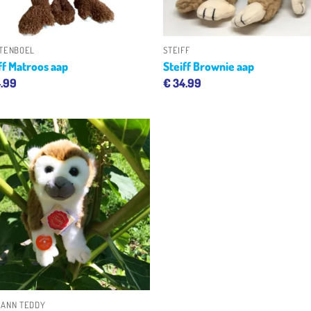
+
+
TENBOEL
STEIFF
ff Matroos aap
Steiff Brownie aap
.99
€
34.99
Toevoegen
aan
verlanglijst
+
ANN TEDDY