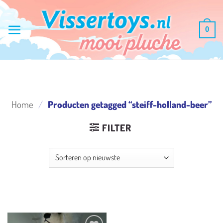
Ga
naar
0
inhoud
Home
/
Producten getagged “steiff-holland-beer”
FILTER