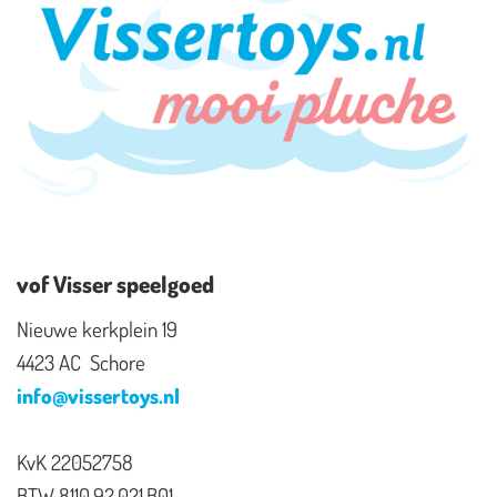
vof Visser speelgoed
Nieuwe kerkplein 19
4423 AC Schore
info@vissertoys.nl
KvK 22052758
BTW 8110.92.021.B01