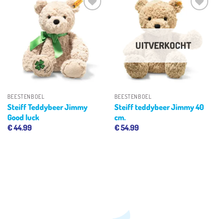
Toevoegen
Toevoegen
aan
aan
verlanglijst
verlanglijst
UITVERKOCHT
BEESTENBOEL
BEESTENBOEL
Steiff Teddybeer Jimmy
Steiff teddybeer Jimmy 40
Good luck
cm.
€
44.99
€
54.99