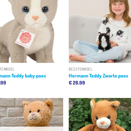
Toevoegen
Toevoe
aan
aan
verlanglijst
verlangl
+
+
TENBOEL
BEESTENBOEL
mann Teddy baby poes
Hermann Teddy Zwarte poes
.99
€
26.99
Toevoegen
Toevoe
aan
aan
verlanglijst
verlangl