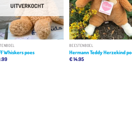
UITVERKOCHT
+
+
TENBOEL
BEESTENBOEL
ff Whiskers poes
Hermann Teddy Herzekind po
.99
€
14.95