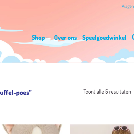
Vrage
Shop
Over ons
Speelgoedwinkel
G
Toont alle 5 resultaten
uffel-poes”
o
n