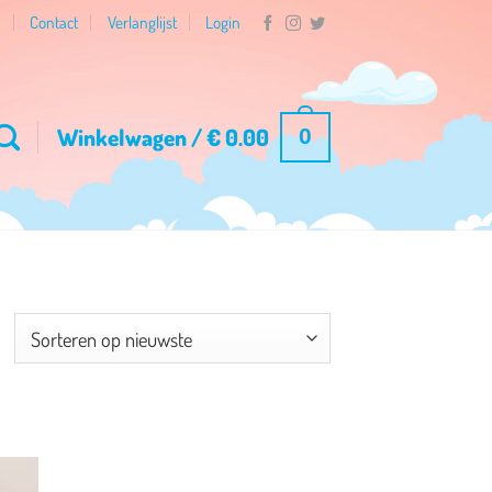
n
Contact
Verlanglijst
Login
Winkelwagen /
€
0.00
0
esorteerd
p
ieuwste