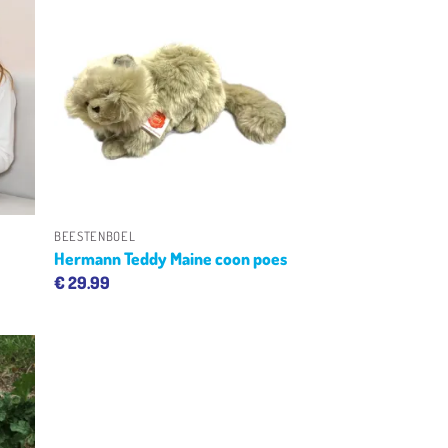
gen
Toevoegen
aan
ijst
verlanglijst
+
BEESTENBOEL
Hermann Teddy Maine coon poes
€
29.99
gen
ijst