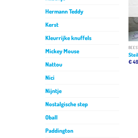
Hermann Teddy
Kerst
Kleurrijke knuffels
BEES
Mickey Mouse
Stei
€
49
Nattou
Nici
Nijntje
Nostalgische step
Oball
Paddington