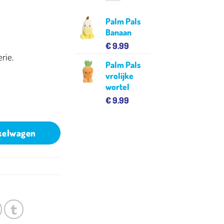
Palm Pals
Banaan
€
9.99
rie.
Palm Pals
vrolijke
wortel
€
9.99
kelwagen