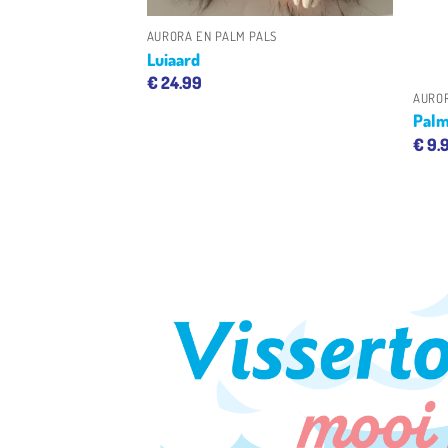
LS
AURORA EN PALM PALS
+
Luiaard
€
24.99
AUROR
Palm
€
9.