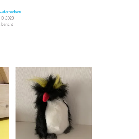
 watermeloen
10, 2023
k bericht
en
Toevoegen
aan
jst
verlanglijst
+