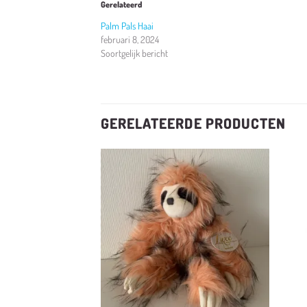
Gerelateerd
Palm Pals Haai
februari 8, 2024
Soortgelijk bericht
GERELATEERDE PRODUCTEN
Toevoegen
Toevoegen
aan
aan
verlanglijst
verlanglijst
+