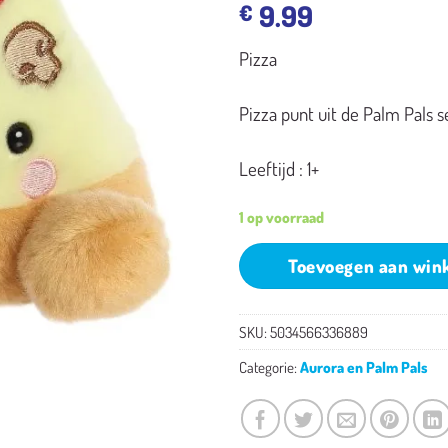
9.99
€
Pizza
Pizza punt uit de Palm Pals se
Leeftijd : 1+
1 op voorraad
Toevoegen aan win
SKU:
5034566336889
Categorie:
Aurora en Palm Pals