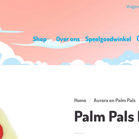
Vrage
Shop
Over ons
Speelgoedwinkel
Home
/
Aurora en Palm Pals
Palm Pals 
Toevoegen
aan
verlanglijst