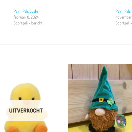
Palm Pals Sushi
Palm Pals
februari 8, 2024
november 
Soortgelijk bericht
Soortgelij
Toevoegen
Toevoeg
aan
aan
verlanglijst
verlangli
UITVERKOCHT
+